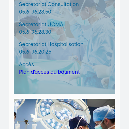
Secrétariat Consultation
05.61.96.28.50
Secrétariat UCMA
05.61.96.28.30
Secrétariat Hospitalisation
05.61.96.20.25
Accès
Plan d’accès au bâtiment