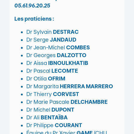
05.61.96.20.25
Les praticiens :
Dr Sylvain
DESTRAC
Dr Serge
JANDAUD
Dr Jean-Michel
COMBES
Dr Georges
DALZOTTO
Dr Aissa
IBNOULKHATIB
Dr Pascal
LECOMTE
Dr Otilia
OFRIM
Dr Margarita
HERRERA MARRERO
Dr Thierry
CORVEST
Dr Marie Pascale
DELCHAMBRE
Dr Michel
DUPONT
Dr Ali
BENTAÏBA
Dr Philippe
COURANT
Équipe du Pr Xavier
GAME
(CHU