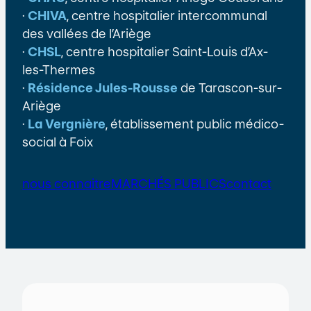
·
CHIVA
, centre hospitalier intercommunal
des vallées de l’Ariège
·
CHSL
, centre hospitalier Saint-Louis d’Ax-
les-Thermes
·
Résidence Jules-Rousse
de Tarascon-sur-
Ariège
·
La Vergnière
, établissement public médico-
social à Foix
nous connaitre
MARCHÉS PUBLICS
contact