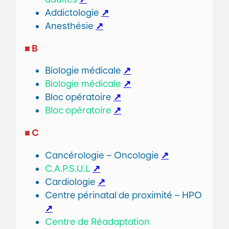
Addictologie
↗
Anesthésie
↗
■ B
Biologie médicale
↗
Biologie médicale
↗
Bloc opératoire
↗
Bloc opératoire
↗
■ C
Cancérologie – Oncologie
↗
C.A.P.S.U.L
↗
Cardiologie
↗
Centre périnatal de proximité – HPO
↗
Centre de Réadaptation