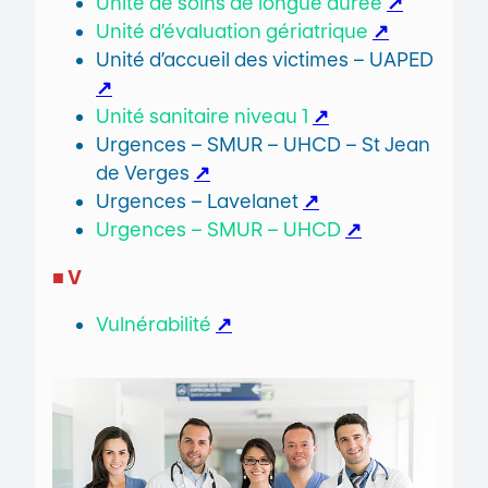
Unité de soins de longue durée
↗
Unité d’évaluation gériatrique
↗
Unité d’accueil des victimes – UAPED
↗
Unité sanitaire niveau 1
↗
Urgences – SMUR – UHCD – St Jean
de Verges
↗
Urgences – Lavelanet
↗
Urgences – SMUR – UHCD
↗
■ V
Vulnérabilité
↗