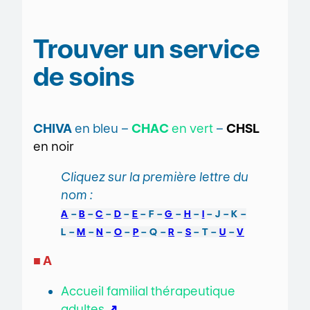
Trouver un service
de soins
CHIVA
en bleu –
CHAC
en vert
–
CHSL
en noir
Cliquez sur la première lettre du
nom :
A
–
B
–
C
–
D
–
E
– F –
G
–
H
–
I
– J – K –
L –
M
–
N
–
O
–
P
– Q –
R
–
S
– T –
U
–
V
■ A
Accueil familial thérapeutique
adultes
↗