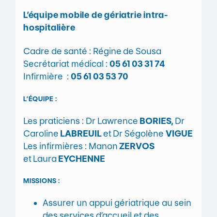
L’équipe mobile de gériatrie intra-
hospitalière
Cadre de santé : Régine
de Sousa
Secrétariat médical :
05 61 03 31 74
Infirmière :
05 61 03 53 70
L’ÉQUIPE :
Les praticiens : Dr Lawrence
BORIES,
Dr
Caroline
LABREUIL
et
Dr Ségolène
VIGUE
Les infirmières : Manon
ZERVOS
et
Laura
EYCHENNE
MISSIONS :
Assurer un appui gériatrique au sein
des services d’accueil et des