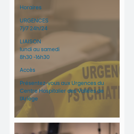
Horaires
URGENCES
7j/7 24h/24
LIAISON
lundi au samedi
8h30 -16h30
Accès
Présentez-vous aux Urgences du
Centre Hospitalier des Vallées de
l’Ariège