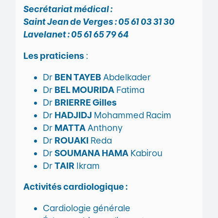
Secrétariat médical :
Saint Jean de Verges : 05 61 03 31 30
Lavelanet : 05 61 65 79 64
Les praticiens
:
Dr
BEN TAYEB
Abdelkader
Dr
BEL MOURIDA
Fatima
Dr
BRIERRE Gilles
Dr
HADJIDJ
Mohammed Racim
Dr
MATTA
Anthony
Dr
ROUAKI
Reda
Dr
SOUMANA HAMA
Kabirou
Dr
TAIR
Ikram
Activités cardiologique :
Cardiologie générale