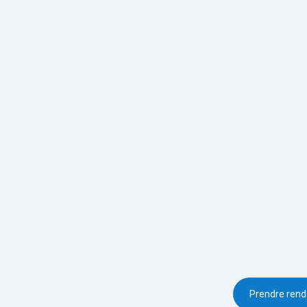
Prendre ren