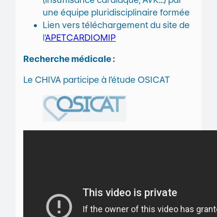
une équipe pluridisciplinaire formée
Lien vers téléchargement du site de
l’
APETCARDIOMIP
Recherche médicale :
Le CHIVA participe à l’étude OSICAT