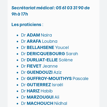
Secrétariat médical : 05 61 03 31 90 de
9h à 17h
Les praticiens
:
Dr
ADAM
Naira
Dr
ARAFA
Loubna
Dr
BELLAHSENE
Youcel
Dr
DERICQUEBOURG
Sarah
Dr
DURLIAT-ELLIE
Solène
Dr
FIEVET
Jeanne
Dr
GUENDOUZI
Aziz
Dr
GUFFROY-MOUITHYS
Pascale
Dr
GUTIERREZ
Israël
Dr
HARIZ
Habib
Dr
MARZOUGUI
Ali
Dr
MACHOUCH
Nidhal