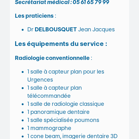
Secrétariat médical : 05 61 65 79 99
Les praticiens
:
Dr
DELBOUSQUET
Jean Jacques
Les équipements du service
:
Radiologie conventionnelle
:
1 salle à capteur plan pour les
Urgences
1 salle à capteur plan
télécommandée
1 salle de radiologie classique
1 panoramique dentaire
1 salle spécialisée poumons
1 mammographe
1 cone beam, imagerie dentaire 3D