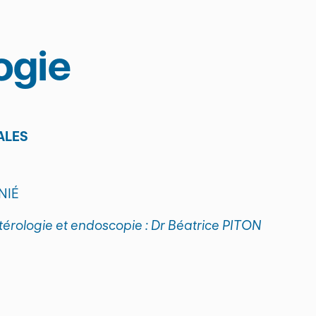
ogie
ALES
NIÉ
érologie et endoscopie : Dr Béatrice PITON