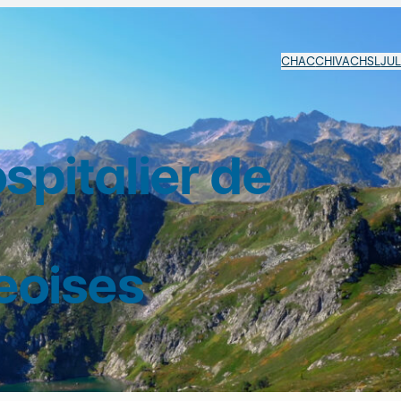
CHAC
CHIVA
CHSL
JU
pitalier de
eoises