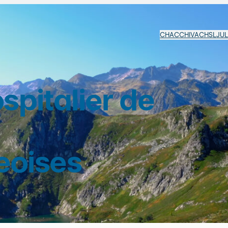
CHAC
CHIVA
CHSL
JU
pitalier de
eoises