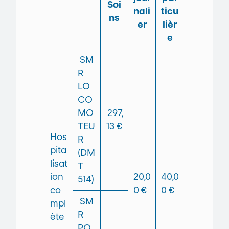
Soi
nali
ticu
ns
er
lièr
e
SM
R
LO
CO
MO
297,
TEU
13 €
Hos
R
pita
(DM
lisat
T
ion
20,0
40,0
514)
co
0 €
0 €
SM
mpl
R
ète
PO