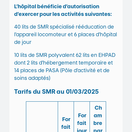
L’hôpital bénéficie d’autorisation
d’exercer pour les activités suivantes:
40 lits de SMR spécialisé rééducation de
l’appareil locomoteur et 6 places d’hôpital
de jour
10 lits de SMR polyvalent 62 lits en EHPAD
dont 2 lits d’hébergement temporaire et
14 places de PASA (Pôle d’activité et de
soins adaptés)
Tarifs du SMR au 01/03/2025
Ch
For
am
For
fait
bre
fait
jour
par