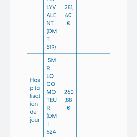
LYV
281,
ALE
60
NT
€
(DM
T
519)
SM
R
LO
Hos
CO
pita
MO
260
lisat
TEU
,88
ion
R
€
de
(DM
jour
T
524